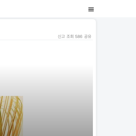
신고
조회
586
공유